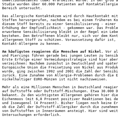
Umweltbundesamtes (UBA) erarbeitet wurde. In der groß a
Studie wurden über 60.000 Patienten auf Kontaktallergie
Bereich untersucht.

Das allergische Kontaktekzem wird durch Hautkontakt mit
Stoffen hervorgerufen, nachdem es bei einem früheren Ko
diesem Stoff bereits zu einer Sensibilisierung - einer 
Erhöhung der Empfindlichkeit - gekommen war. Das Proble
erworbene Sensibilisierung bleibt in der Regel ein Lebe
bestehen. Den Betroffenen bleibt nur, sich vor dem Kont
allergenen Stoff zu schützen. Voraussetzung dafür ist, 
Kontakt-Allergene zu kennen. 

Am häufigsten reagieren die Menschen auf Nickel.
 Vor al
und Piercings führen gerade bei jungen Leuten zu Sensib
Erste Erfolge einer Vermeidungsstrategie sind hier aber
verzeichnen: Nachdem zunächst in Deutschland und später
Europäische Union die Freisetzung von Nickel aus Produk
wurde, ging zwischen 1992 und 2001 die Zahl der Sensibi
zurück. Eine Zunahme von Allergie-Problemen durch die E
nickelhaltiger EURO-Münzen ist nicht nachzuweisen.

Mehr als eine Millionen Menschen in Deutschland reagier
auf Duftstoffe oder Duftstoff-Mischungen. Etwa 30.000 D
bekannt. Zu den wichtigsten Allergenen gehören hier die
Eichenmoos (mit 6,8 Prozent positiver Reaktionen bei de
und Isoeugenol (4 Prozent). Bisher liegen noch keine Er
ob die Zahl der Duftstoff-Allergiker durch die zunehmen
von Duftstoffen in Innenräumen ansteigt. Hier sind weit
Untersuchungen erforderlich.
