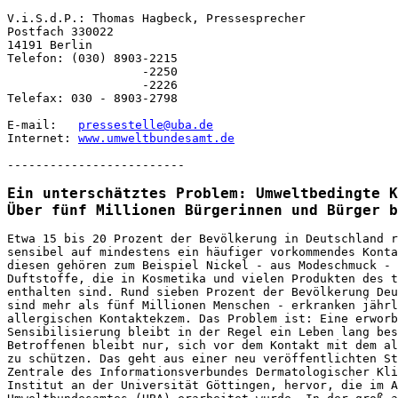
V.i.S.d.P.: Thomas Hagbeck, Pressesprecher

Postfach 330022 

14191 Berlin

Telefon: (030) 8903-2215 

                   -2250

                   -2226

Telefax: 030 - 8903-2798

E-mail:   
pressestelle@uba.de
Internet: 
www.umweltbundesamt.de
-------------------------

Ein unterschätztes Problem: Umweltbedingte K
Über fünf Millionen Bürgerinnen und Bürger b
Etwa 15 bis 20 Prozent der Bevölkerung in Deutschland r
sensibel auf mindestens ein häufiger vorkommendes Konta
diesen gehören zum Beispiel Nickel - aus Modeschmuck - 
Duftstoffe, die in Kosmetika und vielen Produkten des t
enthalten sind. Rund sieben Prozent der Bevölkerung Deu
sind mehr als fünf Millionen Menschen - erkranken jährl
allergischen Kontaktekzem. Das Problem ist: Eine erworb
Sensibilisierung bleibt in der Regel ein Leben lang bes
Betroffenen bleibt nur, sich vor dem Kontakt mit dem al
zu schützen. Das geht aus einer neu veröffentlichten St
Zentrale des Informationsverbundes Dermatologischer Kli
Institut an der Universität Göttingen, hervor, die im A