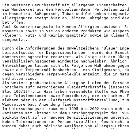
Ein weiterer Geruchsstoff mit allergenen Eigenschaften 
ein Wundsekret aus dem Perubalsam-Baum. Perubalsam wird
in Kosmetika, Süßspeisen, Tabak und Getränken eingesetz
Allergiequote steigt hier an, ältere Jahrgänge sind dav
betroffen.

Auch Konservierungsstoffe können Allergien auslösen. Si
Kosmetika sowie in vielen anderen Produkten wie Dispers
-klebern, Putz- und Reinigungsmitteln sowie in Klimaanl
eingesetzt.

Durch die Anforderungen des Umweltzeichens "Blauer Enge
beispielsweise für Dispersionsfarben - wurde der Einsat
Konservierungsstoffe reduziert. Als Folge ist ein Rückg
Sensibilisierungsquoten eindeutig nachweisbar. Ähnlich 
Entwicklungen lassen sich als Folge von Maßnahmen gegen
sowie auf Terpentinöl beobachten - ein Stoffgemisch, da
gegen verschiedene Terpen-Moleküle anzeigt, die in Natu
enthalten sind.

Als weitere problematische Allergene fielen den Forsche
Forschern auf: Verschiedene Kleiderfarbstoffe (insbeson
Blau 106/124); in Haarfarben verwendete Stoffe wie Phen
para-Toluylendiamin sowie Epoxidharze, die in Lacken, F
Klebern oder in der Glasfaserkunststoffherstellung, zum
Windrotorenbau, Anwendung finden.

Im Untersuchungszeitraum von 1995 bis 2002 waren mehr a
Patienten mit Ekzemen in dem Forschungsprojekt des IVDK
Epikutantest auf vorhandene Sensibilisierungen untersuc
Neben Informationen zur Person (wie Alter, Geschlecht u
wurden dabei auch mögliche Auslöser von Allergie-Erkran