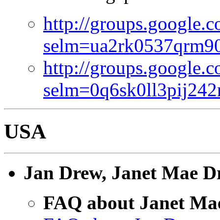
http://groups.google.
selm=ua2rk0537qrm90
http://groups.google.
selm=0q6sk0ll3pij24
USA
Jan Drew, Janet Mae D
FAQ about Janet Ma