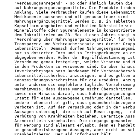
"verdauungsanregend" - so oder ähnlich lauten die 
auf Nahrungsergänzungsmitteln. Die Produkte finden
Anklang. Viele Verbraucher kaufen diese Lebensmitt
Medikamente aussehen und oft genauso teuer sind. 

Nahrungsergänzungsmittel werden z. B. in Tabletten
Kapselform angeboten und enthalten Nährstoffe wie 
Mineralstoffe oder Spurenelemente in konzentrierte
dem Inkrafttreten am 28. Mai diesen Jahres sorgt n
"Verordnung über Nahrungsergänzungsmittel" für meh
Transparenz und Verbraucherschutz bei dieser Grupp
Lebensmitteln. Demnach dürfen Nahrungsergänzungsmi
nur in dosierter Form und in Fertigpackungen an de
abgegeben werden. Außer der Begriffsbestimmung ist
Verordnung genau festgelegt, welche Vitamine und M
in den Produkten zu verwenden sind. Darüber hinaus
Inverkehrbringen beim Bundesamt für Verbrauchersch
Lebensmittelsicherheit anzuzeigen, und es gelten u
Kennzeichnungsvorschriften für die Produkte. Anzug
unter anderem die empfohlene tägliche Verzehrsmeng
Warnhinweis, dass diese Menge nicht überschritten 
sowie ein Hinweis darauf, dass Nahrungsergänzungsm
Ersatz für eine ausgewogene Ernährung darstellen. 
andere Lebensmittel gilt, dass gesundheitsbezogene
verboten ist. Auf der Verpackung oder in der Werbu
Aussagen untersagt, die sich auf Beseitigung, Lind
Verhütung von Krankheiten beziehen. Derartige Auss
Arzneimitteln vorbehalten. Die eingangs genannten 
für Werbung sind allesamt erlaubt, denn es handelt
um gesundheitsbezogene Aussagen, aber nicht um sol
Krankheitsbezug. Der aid infodienst hält 
